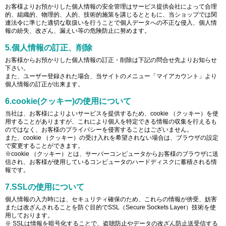
お客様よりお預かりした個人情報の安全管理はサービス提供会社によって合理
的、組織的、物理的、人的、技術的施策を講じるとともに、当ショップでは関
連法令に準じた適切な取扱いを行うことで個人データへの不正な侵入、個人情
報の紛失、改ざん、漏えい等の危険防止に努めます。
5.個人情報の訂正、削除
お客様からお預かりした個人情報の訂正・削除は下記の問合せ先よりお知らせ
下さい。
また、ユーザー登録された場合、当サイトのメニュー「マイアカウント」より
個人情報の訂正が出来ます。
6.cookie(クッキー)の使用について
当社は、お客様によりよいサービスを提供するため、cookie （クッキー）を使
用することがありますが、これにより個人を特定できる情報の収集を行えるも
のではなく、お客様のプライバシーを侵害することはございません。
また、cookie （クッキー）の受け入れを希望されない場合は、ブラウザの設定
で変更することができます。
※cookie （クッキー）とは、サーバーコンピュータからお客様のブラウザに送
信され、お客様が使用しているコンピュータのハードディスクに蓄積される情
報です。
7.SSLの使用について
個人情報の入力時には、セキュリティ確保のため、これらの情報が傍受、妨害
または改ざんされることを防ぐ目的でSSL（Secure Sockets Layer）技術を使
用しております。
※ SSLは情報を暗号化することで、盗聴防止やデータの改ざん防止送受信する