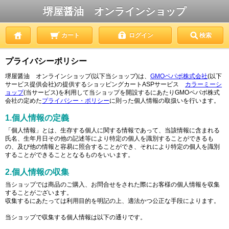
堺屋醤油 オンラインショップ
カート
ログイン
検索
プライバシーポリシー
堺屋醤油 オンラインショップ(以下当ショップ)は、
GMOペパボ株式会社
(以下
サービス提供会社)の提供するショッピングカートASPサービス
カラーミーシ
ョップ
(当サービス)を利用して当ショップを開設するにあたりGMOペパボ株式
会社の定めた
プライバシー・ポリシー
に則った個人情報の取扱いを行います。
1.個人情報の定義
「個人情報」とは、生存する個人に関する情報であって、当該情報に含まれる
氏名、生年月日その他の記述等により特定の個人を識別することができるも
の、及び他の情報と容易に照合することができ、それにより特定の個人を識別
することができることとなるものをいいます。
2.個人情報の収集
当ショップでは商品のご購入、お問合せをされた際にお客様の個人情報を収集
することがございます。
収集するにあたっては利用目的を明記の上、適法かつ公正な手段によります。
当ショップで収集する個人情報は以下の通りです。