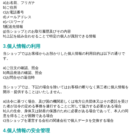
a)お名前、フリガナ
b)ご住所
c)お電話番号
d)メールアドレス
e)パスワード
f)配送先情報
g)当ショップとのお取引履歴及びその内容
h)上記を組み合わせることで特定の個人が識別できる情報
3.個人情報の利用
当ショップではお客様からお預かりした個人情報の利用目的は以下の通りで
す。
a)ご注文の確認、照会
b)商品発送の確認、照会
c)お問合せの返信時
当ショップでは、下記の場合を除いてはお客様の断りなく第三者に個人情報を
開示・提供することはいたしません。
a)法令に基づく場合、及び国の機関若しくは地方公共団体又はその委託を受け
た者が法令の定める事務を遂行することに対して協力する必要がある場合
b)人の生命、身体又は財産の保護のために必要がある場合であって、本人の同
意を得ることが困難である場合
c)当ショップを運営する会社の関連会社で個人データを交換する場合
4.個人情報の安全管理